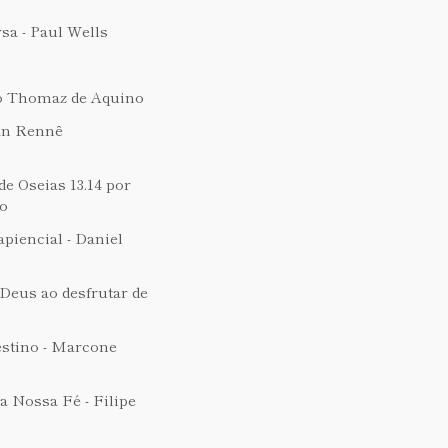
a - Paul Wells
ulo Thomaz de Aquino
lan Rennê
e Oseias 13.14 por
to
piencial - Daniel
 Deus ao desfrutar de
stino - Marcone
a Nossa Fé - Filipe