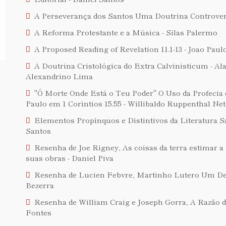
A Perseverança dos Santos Uma Doutrina Controvers
A Reforma Protestante e a Música - Silas Palermo
A Proposed Reading of Revelation 11.1-13 - Joao Pa
A Doutrina Cristológica do Extra Calvinisticum - A
Alexandrino Lima
"Ó Morte Onde Está o Teu Poder" O Uso da Profecia d
Paulo em 1 Coríntios 15.55 - Willibaldo Ruppenthal Ne
Elementos Propínquos e Distintivos da Literatura Sa
Santos
Resenha de Joe Rigney, As coisas da terra estimar a
suas obras - Daniel Piva
Resenha de Lucien Febvre, Martinho Lutero Um De
Bezerra
Resenha de William Craig e Joseph Gorra, A Razão d
Fontes