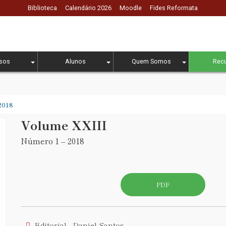
Biblioteca
Calendário 2026
Moodle
Fides Reformata
sos
Alunos
Quem Somos
Rec
2018
Volume XXIII
Número 1 – 2018
PDF
Editorial - Daniel Santos