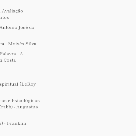
 Avaliação
ntos
Antônio José do
a - Moisés Silva
alavra - A
n Costa
spiritual (LeRoy
os e Psicológicos
rabb) - Augustus
) - Franklin