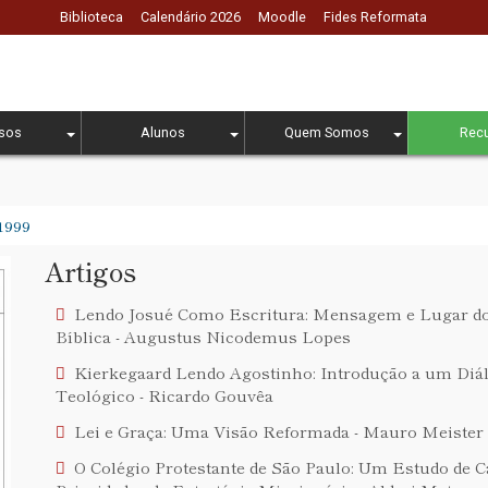
Biblioteca
Calendário 2026
Moodle
Fides Reformata
sos
Alunos
Quem Somos
Rec
 1999
Artigos
Lendo Josué Como Escritura: Mensagem e Lugar do 
Bíblica - Augustus Nicodemus Lopes
Kierkegaard Lendo Agostinho: Introdução a um Diál
Teológico - Ricardo Gouvêa
Lei e Graça: Uma Visão Reformada - Mauro Meister
O Colégio Protestante de São Paulo: Um Estudo de C