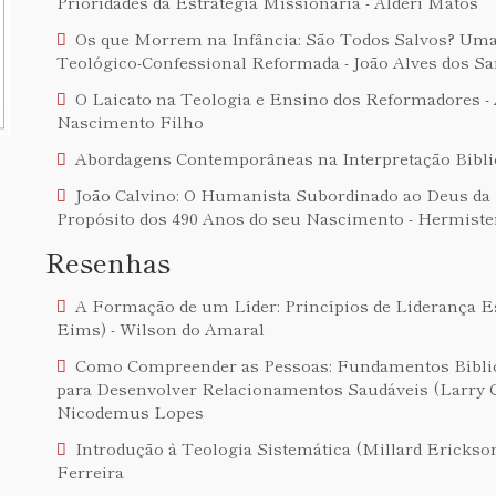
Prioridades da Estratégia Missionária - Alderi Matos
Os que Morrem na Infância: São Todos Salvos? Uma
Teológico-Confessional Reformada - João Alves dos Sa
O Laicato na Teologia e Ensino dos Reformadores - 
Nascimento Filho
Abordagens Contemporâneas na Interpretação Bíblic
João Calvino: O Humanista Subordinado ao Deus da P
Propósito dos 490 Anos do seu Nascimento - Hermiste
Resenhas
A Formação de um Líder: Princípios de Liderança E
Eims) - Wilson do Amaral
Como Compreender as Pessoas: Fundamentos Bíblic
para Desenvolver Relacionamentos Saudáveis (Larry C
Nicodemus Lopes
Introdução à Teologia Sistemática (Millard Erickson
Ferreira