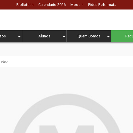
Biblioteca
Calendário 2026
Moodle
Fides Reformata
sos
Alunos
Quem Somos
Rec
lvino